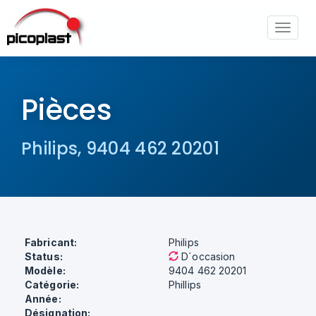
Toggle
navigat
Pièces
Pièces
Philips, 9404 462 20201
Fabricant:
Philips
Status:
D´occasion
Modèle:
9404 462 20201
Catégorie:
Phillips
Année:
Désignation: